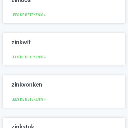
zinloos
LEES DE BETEKENIS »
zinkwit
LEES DE BETEKENIS »
zinkvonken
LEES DE BETEKENIS »
zinkstuk