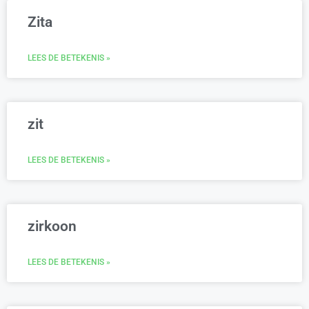
Zita
LEES DE BETEKENIS »
zit
LEES DE BETEKENIS »
zirkoon
LEES DE BETEKENIS »