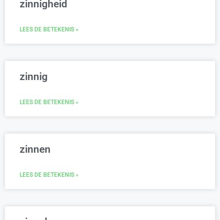
zinnigheid
LEES DE BETEKENIS »
zinnig
LEES DE BETEKENIS »
zinnen
LEES DE BETEKENIS »