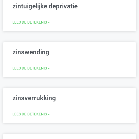
zintuigelijke deprivatie
LEES DE BETEKENIS »
zinswending
LEES DE BETEKENIS »
zinsverrukking
LEES DE BETEKENIS »