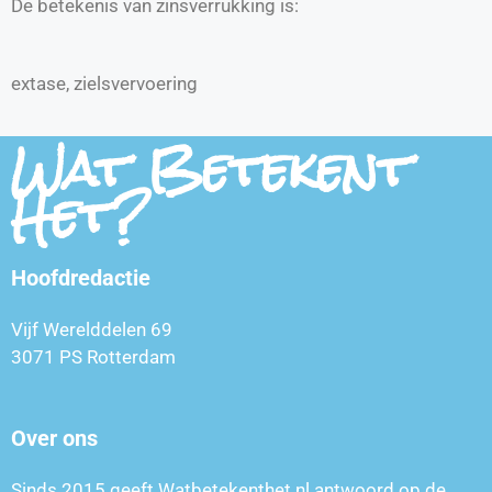
De betekenis van zinsverrukking is:
extase, zielsvervoering
Wat Betekent
Het?
Hoofdredactie
Vijf Werelddelen 69
3071 PS Rotterdam
Over ons
Sinds 2015 geeft Watbetekenthet.nl antwoord op de