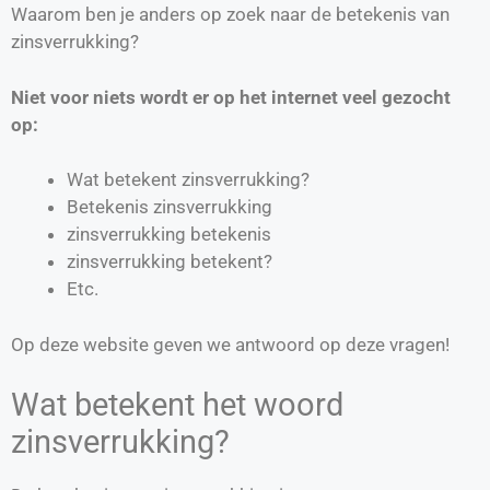
Waarom ben je anders op zoek naar de betekenis van
zinsverrukking?
Niet voor niets wordt er op het internet veel gezocht
op:
Wat betekent zinsverrukking?
Betekenis zinsverrukking
zinsverrukking betekenis
zinsverrukking betekent?
Etc.
Op deze website geven we antwoord op deze vragen!
Wat betekent het woord
zinsverrukking?