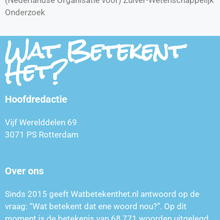
Onderzoek
Wat Betekent
Het?
Hoofdredactie
Vijf Werelddelen 69
3071 PS Rotterdam
Over ons
Sinds 2015 geeft Watbetekenthet.nl antwoord op de
vraag: “Wat betekent dat ene woord nou?”. Op dit
moment is de betekenis van
68,771
woorden uitgelegd.