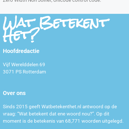
Wat Betekent
Het?
Hoofdredactie
Vijf Werelddelen 69
3071 PS Rotterdam
Over ons
Sinds 2015 geeft Watbetekenthet.nl antwoord op de
vraag: “Wat betekent dat ene woord nou?”. Op dit
moment is de betekenis van
68,771
woorden uitgelegd.