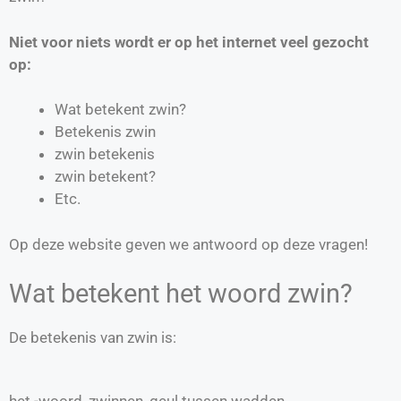
Niet voor niets wordt er op het internet veel gezocht
op:
Wat betekent zwin?
Betekenis zwin
zwin betekenis
zwin betekent?
Etc.
Op deze website geven we antwoord op deze vragen!
Wat betekent het woord zwin?
De betekenis van zwin is:
het -woord, zwinnen, geul tussen wadden