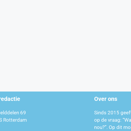
redactie
Over ons
relddelen 69
Sinds 2015 geef
S Rotterdam
op de vraag: “W
nou?”. Op dit mo