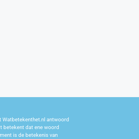
t Watbetekenthet.nl antwoord
at betekent dat ene woord
ment is de betekenis van