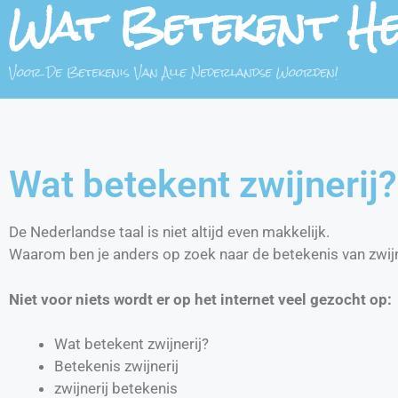
Wat Betekent H
Voor De Betekenis Van Alle Nederlandse Woorden!
Wat betekent zwijnerij?
De Nederlandse taal is niet altijd even makkelijk.
Waarom ben je anders op zoek naar de betekenis van zwijn
Niet voor niets wordt er op het internet veel gezocht op:
Wat betekent zwijnerij?
Betekenis zwijnerij
zwijnerij betekenis