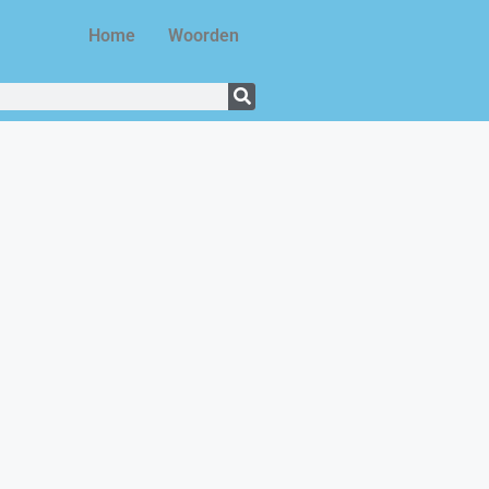
Home
Woorden