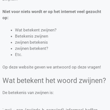
Niet voor niets wordt er op het internet veel gezocht
op:
Wat betekent zwijnen?
Betekenis zwijnen
zwijnen betekenis
zwijnen betekent?
Etc.
Op deze website geven we antwoord op deze vragen!
Wat betekent het woord zwijnen?
De betekenis van zwijnen is:
` zwij – nen, (zwijnde, h. gezwijnd), informeel, boffen,