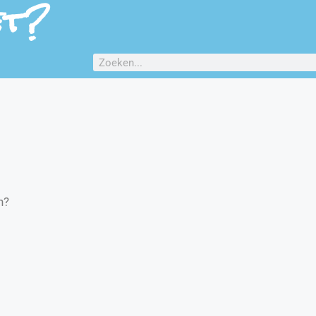
et?
n?