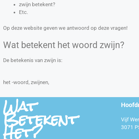
zwijn betekent?
Etc.
Op deze website geven we antwoord op deze vragen!
Wat betekent het woord zwijn?
De betekenis van zwijn is:
het -woord, zwijnen,
Wat
Hoofd
Betekent
Vijf We
Het?
3071 P