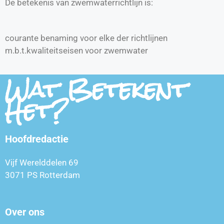
De betekenis van zwemwaterrichtlijn is:
courante benaming voor elke der richtlijnen
m.b.t.kwaliteitseisen voor zwemwater
Wat Betekent
Het?
Hoofdredactie
Vijf Werelddelen 69
3071 PS Rotterdam
Over ons