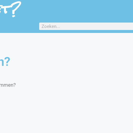
et?
n?
wemmen?