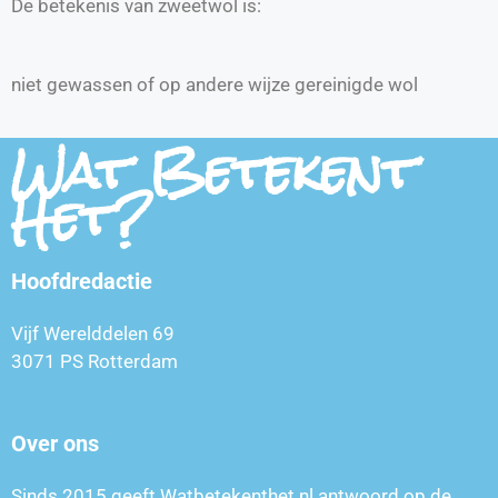
De betekenis van zweetwol is:
niet gewassen of op andere wijze gereinigde wol
Wat Betekent
Het?
Hoofdredactie
Vijf Werelddelen 69
3071 PS Rotterdam
Over ons
Sinds 2015 geeft Watbetekenthet.nl antwoord op de