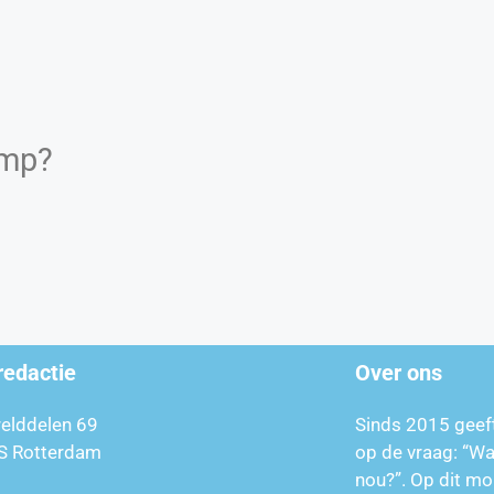
amp?
redactie
Over ons
relddelen 69
Sinds 2015 geef
S Rotterdam
op de vraag: “W
nou?”. Op dit mo