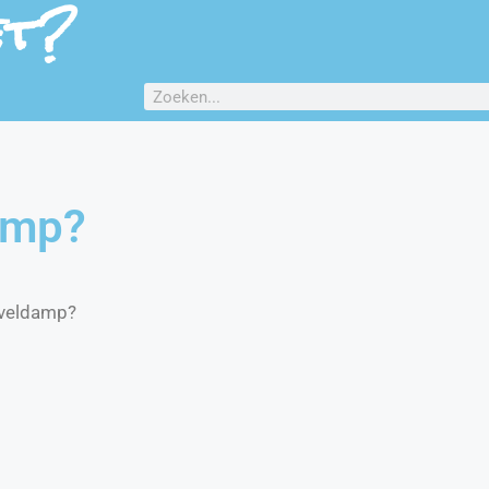
et?
amp?
aveldamp?