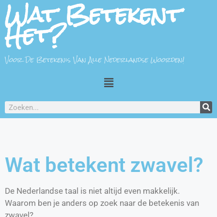
Wat Betekent
Het?
Voor De Betekenis Van Alle Nederlandse Woorden!
Wat betekent zwavel?
De Nederlandse taal is niet altijd even makkelijk.
Waarom ben je anders op zoek naar de betekenis van
zwavel?