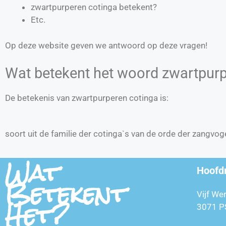
zwartpurperen cotinga betekent?
Etc.
Op deze website geven we antwoord op deze vragen!
Wat betekent het woord zwartpurp
De betekenis van zwartpurperen cotinga is:
soort uit de familie der cotinga`s van de orde der zangvog
Wat
Hoofd
Betekent
Vijf We
Het?
3071 P