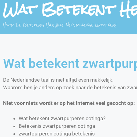
Wat Betekent H
Voor De Betekenis Van Alle Nederlandse Woorden!
Wat betekent zwartpur
De Nederlandse taal is niet altijd even makkelijk.
Waarom ben je anders op zoek naar de betekenis van zwa
Niet voor niets wordt er op het internet veel gezocht op:
Wat betekent zwartpurperen cotinga?
Betekenis zwartpurperen cotinga
zwartpurperen cotinga betekenis