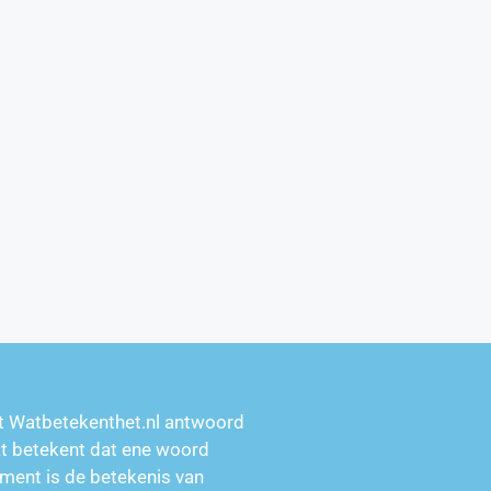
t Watbetekenthet.nl antwoord
at betekent dat ene woord
ment is de betekenis van