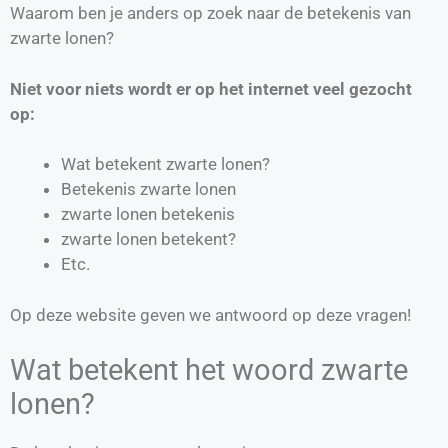
Waarom ben je anders op zoek naar de betekenis van
zwarte lonen?
Niet voor niets wordt er op het internet veel gezocht
op:
Wat betekent zwarte lonen?
Betekenis zwarte lonen
zwarte lonen betekenis
zwarte lonen betekent?
Etc.
Op deze website geven we antwoord op deze vragen!
Wat betekent het woord zwarte
lonen?