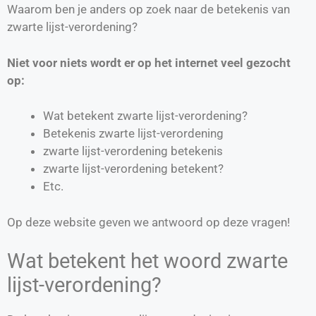
Waarom ben je anders op zoek naar de betekenis van
zwarte lijst-verordening?
Niet voor niets wordt er op het internet veel gezocht
op:
Wat betekent zwarte lijst-verordening?
Betekenis zwarte lijst-verordening
zwarte lijst-verordening betekenis
zwarte lijst-verordening betekent?
Etc.
Op deze website geven we antwoord op deze vragen!
Wat betekent het woord zwarte
lijst-verordening?