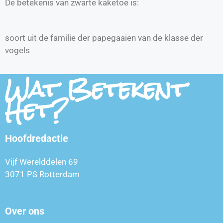
De betekenis van zwarte kaketoe is:
soort uit de familie der papegaaien van de klasse der
vogels
Wat Betekent
Het?
Hoofdredactie
Vijf Werelddelen 69
3071 PS Rotterdam
Over ons