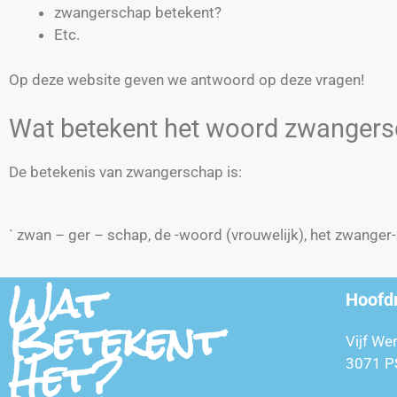
zwangerschap betekent?
Etc.
Op deze website geven we antwoord op deze vragen!
Wat betekent het woord zwanger
De betekenis van zwangerschap is:
` zwan – ger – schap, de -woord (vrouwelijk), het zwanger-
Wat
Hoofd
Betekent
Vijf We
Het?
3071 P