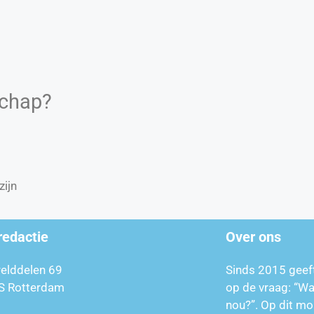
schap?
zijn
redactie
Over ons
relddelen 69
Sinds 2015 geef
S Rotterdam
op de vraag: “W
nou?”. Op dit mo