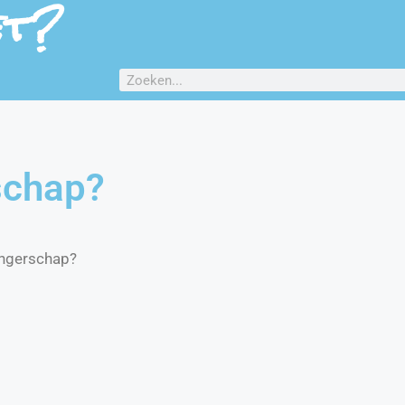
et?
schap?
angerschap?