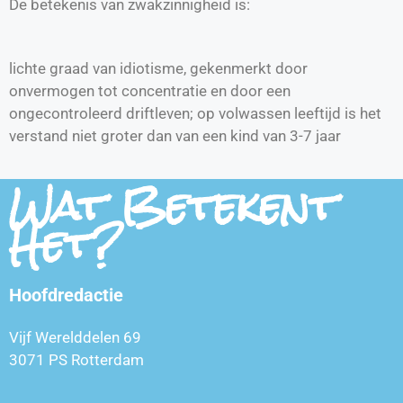
De betekenis van zwakzinnigheid is:
lichte graad van idiotisme, gekenmerkt door
onvermogen tot concentratie en door een
ongecontroleerd driftleven; op volwassen leeftijd is het
verstand niet groter dan van een kind van 3-7 jaar
Wat Betekent
Het?
Hoofdredactie
Vijf Werelddelen 69
3071 PS Rotterdam