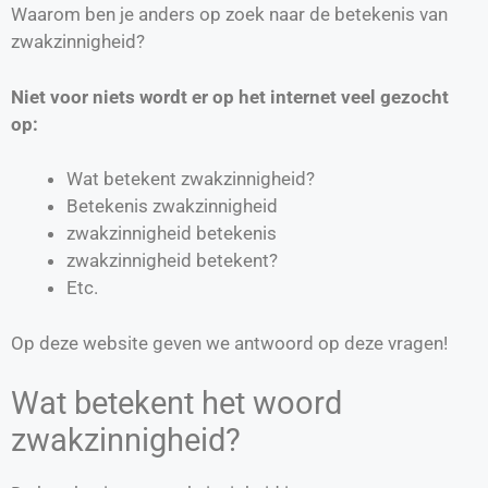
Waarom ben je anders op zoek naar de betekenis van
zwakzinnigheid?
Niet voor niets wordt er op het internet veel gezocht
op:
Wat betekent zwakzinnigheid?
Betekenis zwakzinnigheid
zwakzinnigheid betekenis
zwakzinnigheid betekent?
Etc.
Op deze website geven we antwoord op deze vragen!
Wat betekent het woord
zwakzinnigheid?