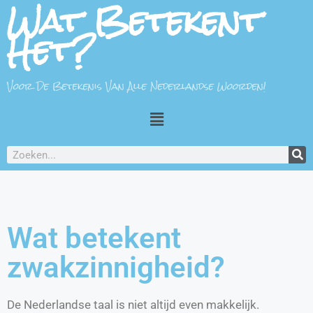
Wat Betekent
Het?
Voor De Betekenis Van Alle Nederlandse Woorden!
Wat betekent
zwakzinnigheid?
De Nederlandse taal is niet altijd even makkelijk.