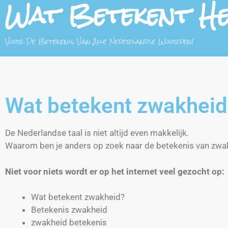
Wat Betekent H
Voor De Betekenis Van Alle Nederlandse Woorden!
Wat betekent zwakheid
De Nederlandse taal is niet altijd even makkelijk.
Waarom ben je anders op zoek naar de betekenis van zwa
Niet voor niets wordt er op het internet veel gezocht op:
Wat betekent zwakheid?
Betekenis zwakheid
zwakheid betekenis