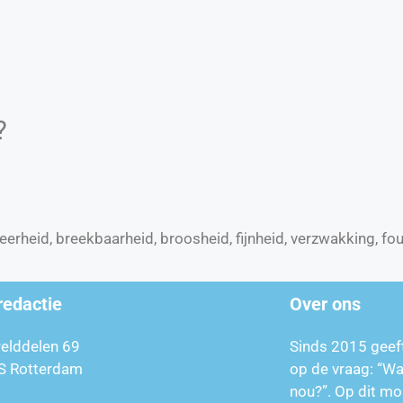
?
teerheid, breekbaarheid, broosheid, fijnheid, verzwakking, fo
redactie
Over ons
relddelen 69
Sinds 2015 geef
S Rotterdam
op de vraag: “W
nou?”. Op dit mo