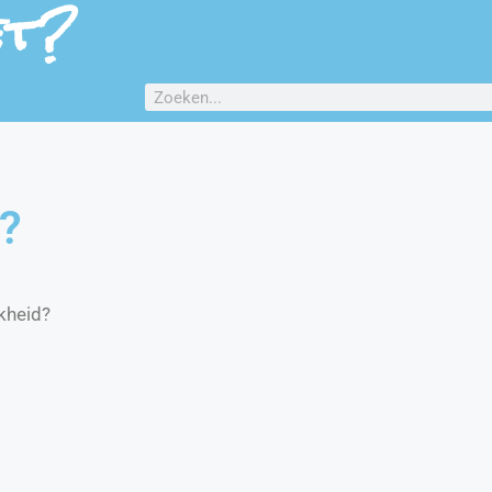
et?
?
kheid?