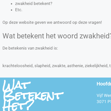
zwakheid betekent?
Etc.
Op deze website geven we antwoord op deze vragen!
Wat betekent het woord zwakheid
De betekenis van zwakheid is:
krachteloosheid, slapheid, zwakte, asthenie, ziekelijkheid, 
Wat
Hoofd
Betekent
Vijf We
Het?
3071 P