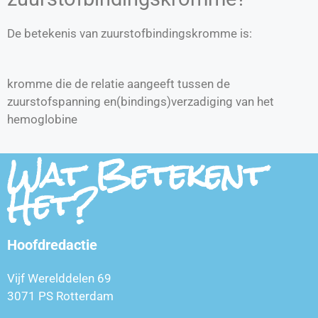
De betekenis van zuurstofbindingskromme is:
kromme die de relatie aangeeft tussen de
zuurstofspanning en(bindings)verzadiging van het
hemoglobine
Wat Betekent
Het?
Hoofdredactie
Vijf Werelddelen 69
3071 PS Rotterdam