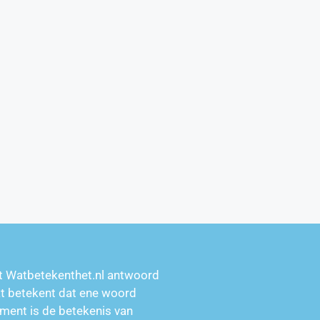
t Watbetekenthet.nl antwoord
at betekent dat ene woord
ment is de betekenis van