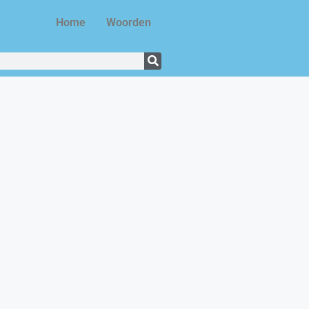
Home
Woorden