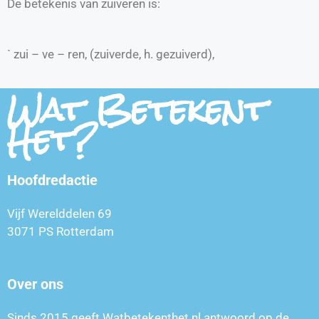
De betekenis van zuiveren is:
` zui – ve – ren, (zuiverde, h. gezuiverd),
Wat Betekent
Het?
Hoofdredactie
Vijf Werelddelen 69
3071 PS Rotterdam
Over ons
Sinds 2015 geeft Watbetekenthet.nl antwoord op de