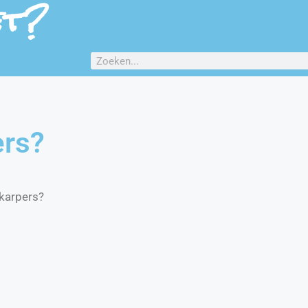
et?
ers?
gkarpers?