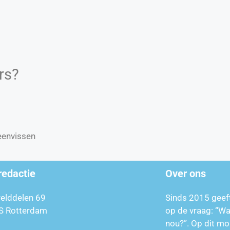
rs?
beenvissen
redactie
Over ons
relddelen 69
Sinds 2015 geef
S Rotterdam
op de vraag: “W
nou?”. Op dit mo