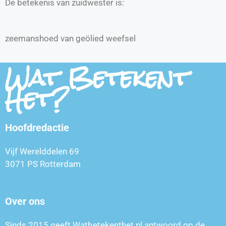
De betekenis van zuidwester is:
zeemanshoed van geölied weefsel
Wat Betekent
Het?
Hoofdredactie
Vijf Werelddelen 69
3071 PS Rotterdam
Over ons
Sinds 2015 geeft Watbetekenthet.nl antwoord op de