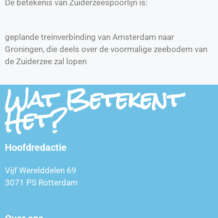
De betekenis van Zuiderzeespoorlijn is:
geplande treinverbinding van Amsterdam naar
Groningen, die deels over de voormalige zeebodem van
de Zuiderzee zal lopen
Wat Betekent
Het?
Hoofdredactie
Vijf Werelddelen 69
3071 PS Rotterdam