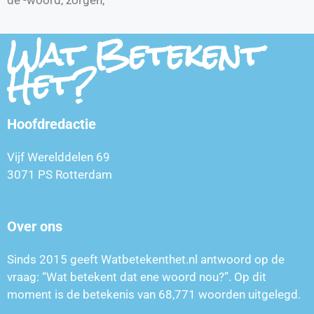
Wat Betekent
Het?
Hoofdredactie
Vijf Werelddelen 69
3071 PS Rotterdam
Over ons
Sinds 2015 geeft Watbetekenthet.nl antwoord op de
vraag: “Wat betekent dat ene woord nou?”. Op dit
moment is de betekenis van
68,771
woorden uitgelegd.