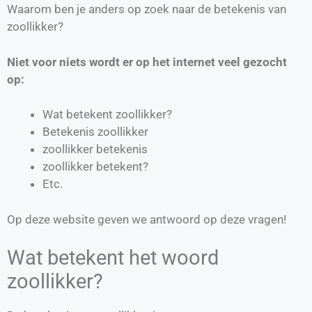
Waarom ben je anders op zoek naar de betekenis van
zoollikker?
Niet voor niets wordt er op het internet veel gezocht
op:
Wat betekent zoollikker?
Betekenis zoollikker
zoollikker betekenis
zoollikker betekent?
Etc.
Op deze website geven we antwoord op deze vragen!
Wat betekent het woord
zoollikker?