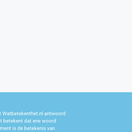
t Watbetekenthet.nl antwoord
at betekent dat ene woord
ment is de betekenis van