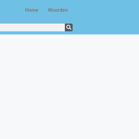
Home
Woorden