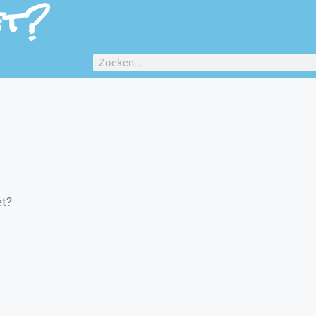
et?
et?