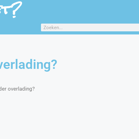
et?
verlading?
der overlading?