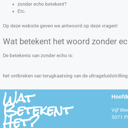
zonder echo betekent?
Etc.
Op deze website geven we antwoord op deze vragen!
Wat betekent het woord zonder e
De betekenis van zonder echo is:
het ontbreken van terugkaatsing van de ultrageluidstrillin
Wat
Hoofd
Betekent
Vijf We
Het?
3071 P