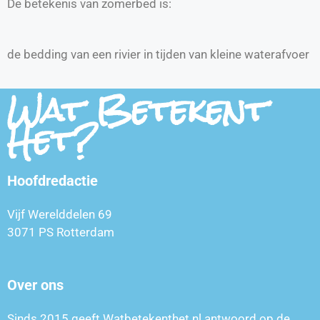
De betekenis van zomerbed is:
de bedding van een rivier in tijden van kleine waterafvoer
Wat Betekent
Het?
Hoofdredactie
Vijf Werelddelen 69
3071 PS Rotterdam
Over ons
Sinds 2015 geeft Watbetekenthet.nl antwoord op de