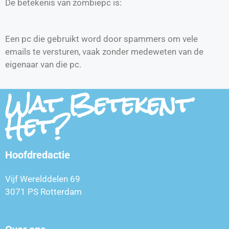
De betekenis van zombiepc is:
Een pc die gebruikt word door spammers om vele
emails te versturen, vaak zonder medeweten van de
eigenaar van die pc.
Wat Betekent
Het?
Hoofdredactie
Vijf Werelddelen 69
3071 PS Rotterdam