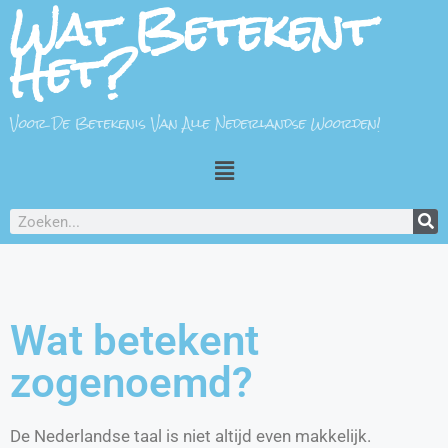
Wat Betekent
Het?
Voor De Betekenis Van Alle Nederlandse Woorden!
Wat betekent
zogenoemd?
De Nederlandse taal is niet altijd even makkelijk.