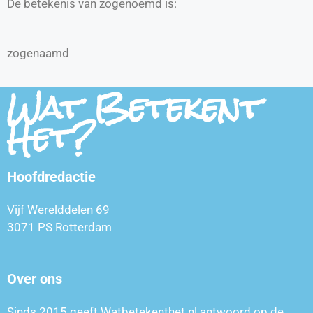
De betekenis van zogenoemd is:
zogenaamd
Wat Betekent
Het?
Hoofdredactie
Vijf Werelddelen 69
3071 PS Rotterdam
Over ons
Sinds 2015 geeft Watbetekenthet.nl antwoord op de