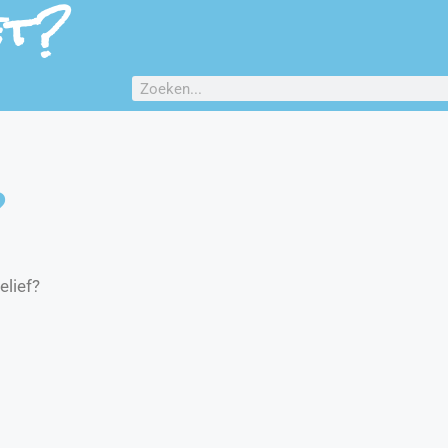
et?
?
elief?