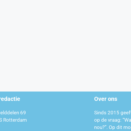
redactie
Over ons
relddelen 69
Sinds 2015 geef
S Rotterdam
op de vraag: “W
nou?”. Op dit mo