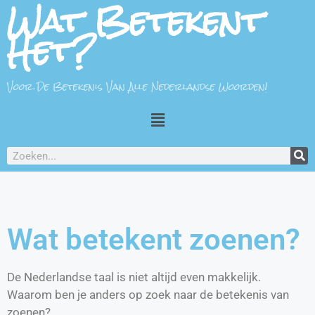
Wat Betekent
Het?
Voor De Betekenis Van Alle Nederlandse Woorden!
Wat betekent zoenen?
De Nederlandse taal is niet altijd even makkelijk.
Waarom ben je anders op zoek naar de betekenis van
zoenen?