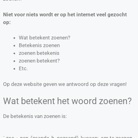
Niet voor niets wordt er op het internet veel gezocht
op:
Wat betekent zoenen?
Betekenis zoenen
zoenen betekenis
zoenen betekent?
Etc.
Op deze website geven we antwoord op deze vragen!
Wat betekent het woord zoenen?
De betekenis van zoenen is:
` zoe – nen, (zoende, h. gezoend), kussen;, om te zoenen,