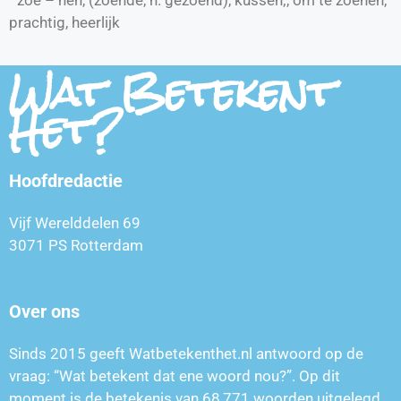
prachtig, heerlijk
Wat Betekent
Het?
Hoofdredactie
Vijf Werelddelen 69
3071 PS Rotterdam
Over ons
Sinds 2015 geeft Watbetekenthet.nl antwoord op de
vraag: “Wat betekent dat ene woord nou?”. Op dit
moment is de betekenis van
68,771
woorden uitgelegd.