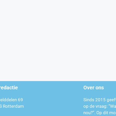
redactie
Over ons
relddelen 69
Sinds 2015 geef
S Rotterdam
op de vraag: “W
nou?”. Op dit mo