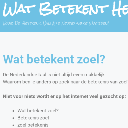
Wat Betekent H
Voor De Betekenis Van Alle Nederlandse Woorden!
Wat betekent zoel?
De Nederlandse taal is niet altijd even makkelijk.
Waarom ben je anders op zoek naar de betekenis van zoel
Niet voor niets wordt er op het internet veel gezocht op:
Wat betekent zoel?
Betekenis zoel
zoel betekenis