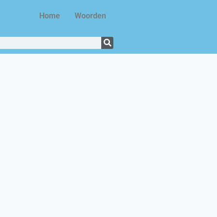
Home
Woorden