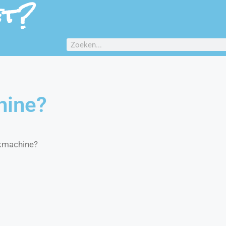
et?
hine?
ekmachine?