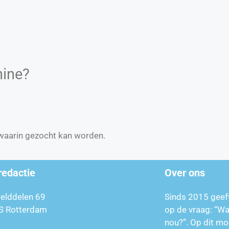
hine?
waarin gezocht kan worden.
redactie
Over ons
relddelen 69
Sinds 2015 geef
S Rotterdam
op de vraag: “W
nou?”. Op dit mo