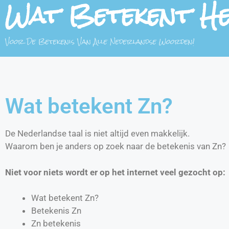
Wat Betekent H
Voor De Betekenis Van Alle Nederlandse Woorden!
Wat betekent Zn?
De Nederlandse taal is niet altijd even makkelijk.
Waarom ben je anders op zoek naar de betekenis van Zn?
Niet voor niets wordt er op het internet veel gezocht op:
Wat betekent Zn?
Betekenis Zn
Zn betekenis