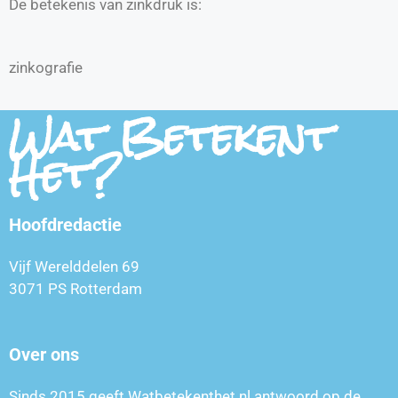
De betekenis van zinkdruk is:
zinkografie
Wat Betekent
Het?
Hoofdredactie
Vijf Werelddelen 69
3071 PS Rotterdam
Over ons
Sinds 2015 geeft Watbetekenthet.nl antwoord op de