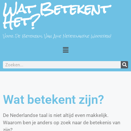
Wat Betekent
Het?
Voor De Betekenis Van Alle Nederlandse Woorden!
Wat betekent zijn?
De Nederlandse taal is niet altijd even makkelijk.
Waarom ben je anders op zoek naar de betekenis van
zijn?