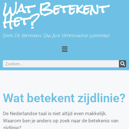
Wat Betekent
Het?
Voor De Betekenis Van Alle Nederlandse Woorden!
Wat betekent zijdlinie?
De Nederlandse taal is niet altijd even makkelijk.
Waarom ben je anders op zoek naar de betekenis van
zijdlinie?