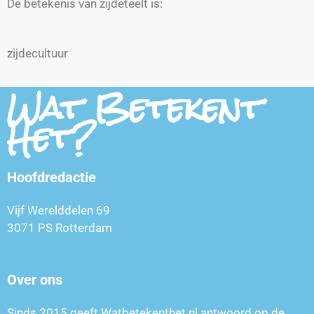
De betekenis van zijdeteelt is:
zijdecultuur
Wat Betekent
Het?
Hoofdredactie
Vijf Werelddelen 69
3071 PS Rotterdam
Over ons
Sinds 2015 geeft Watbetekenthet.nl antwoord op de