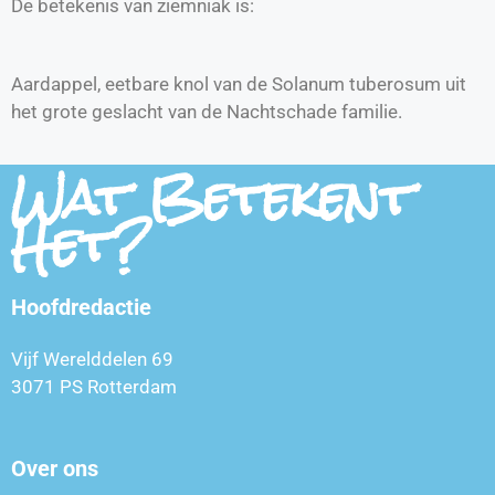
De betekenis van ziemniak is:
Aardappel, eetbare knol van de Solanum tuberosum uit
het grote geslacht van de Nachtschade familie.
Wat Betekent
Het?
Hoofdredactie
Vijf Werelddelen 69
3071 PS Rotterdam
Over ons