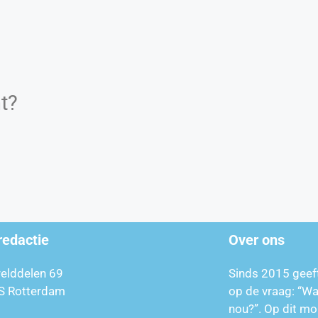
t?
redactie
Over ons
relddelen 69
Sinds 2015 geef
S Rotterdam
op de vraag: “W
nou?”. Op dit mo