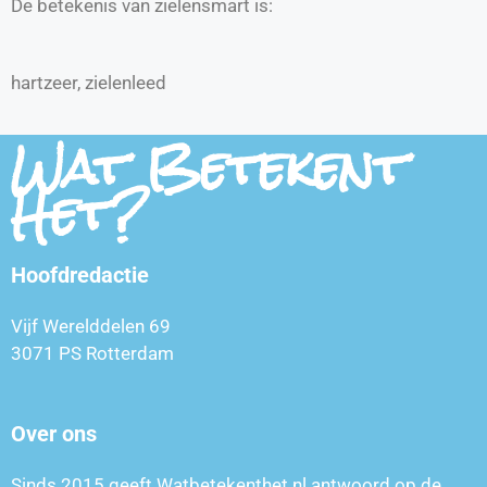
De betekenis van zielensmart is:
hartzeer, zielenleed
Wat Betekent
Het?
Hoofdredactie
Vijf Werelddelen 69
3071 PS Rotterdam
Over ons
Sinds 2015 geeft Watbetekenthet.nl antwoord op de