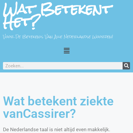
Wat Betekent
Het?
Voor De Betekenis Van Alle Nederlandse Woorden!
Wat betekent ziekte
vanCassirer?
De Nederlandse taal is niet altijd even makkelijk.