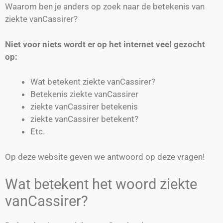
Waarom ben je anders op zoek naar de betekenis van
ziekte vanCassirer?
Niet voor niets wordt er op het internet veel gezocht
op:
Wat betekent ziekte vanCassirer?
Betekenis ziekte vanCassirer
ziekte vanCassirer betekenis
ziekte vanCassirer betekent?
Etc.
Op deze website geven we antwoord op deze vragen!
Wat betekent het woord ziekte
vanCassirer?