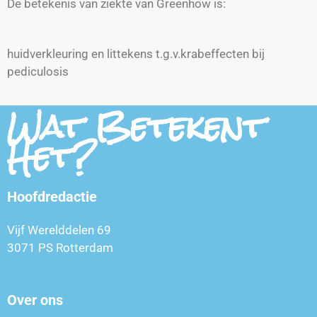
De betekenis van ziekte van Greenhow is:
huidverkleuring en littekens t.g.v.krabeffecten bij
pediculosis
Wat Betekent
Het?
Hoofdredactie
Vijf Werelddelen 69
3071 PS Rotterdam
Over ons