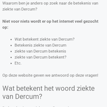
Waarom ben je anders op zoek naar de betekenis van
ziekte van Dercum?
Niet voor niets wordt er op het internet veel gezocht
op:
Wat betekent ziekte van Dercum?
Betekenis ziekte van Dercum
ziekte van Dercum betekenis
ziekte van Dercum betekent?
Etc.
Op deze website geven we antwoord op deze vragen!
Wat betekent het woord ziekte
van Dercum?