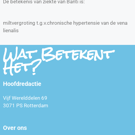
De betekenis van ziekte van Banti is:
miltvergroting t.g.v.chronische hypertensie van de vena
lienalis
Wat Betekent
Het?
Hoofdredactie
Vijf Werelddelen 69
3071 PS Rotterdam
Over ons